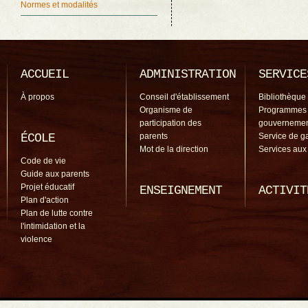
Normes et modalités
ACCUEIL
ADMINISTRATION
SERVICE
À propos
Conseil d'établissement
Bibliothèque
Organisme de
Programmes
participation des
gouverneme
ÉCOLE
parents
Service de g
Mot de la direction
Services aux
Code de vie
Guide aux parents
Projet éducatif
ENSEIGNEMENT
ACTIVIT
Plan d'action
Plan de lutte contre
l'intimidation et la
violence